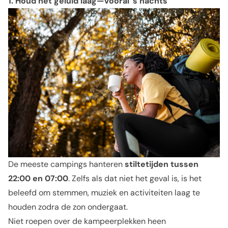
1. Houd het geluid laag—vooral ’s nachts
De meeste campings hanteren
stiltetijden tussen
22:00 en 07:00
. Zelfs als dat niet het geval is, is het
beleefd om stemmen, muziek en activiteiten laag te
houden zodra de zon ondergaat.
Niet roepen over de kampeerplekken heen