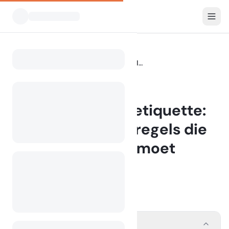
Blog
Kampeerterrein-etiquette: 10 ongeschreven regels die elke kampeerder moet kennen
Home
BLOG
Kampeerterrein-etiquette:
10 ongeschreven regels die
elke kampeerder moet
kennen
22 July 2025
Contents