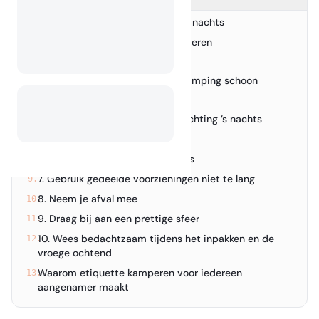
1. Houd het geluid laag—vooral ’s nachts
1.
2. Respecteer de ruimte van anderen
2.
3.
3. Houd de faciliteiten van de camping schoon
4.
5.
4. Wees bedachtzaam met verlichting ’s nachts
6.
5. Houd honden onder controle
7.
6. Respecteer de kampvuurregels
8.
7. Gebruik gedeelde voorzieningen niet te lang
9.
8. Neem je afval mee
10.
9. Draag bij aan een prettige sfeer
11.
10. Wees bedachtzaam tijdens het inpakken en de
12.
vroege ochtend
Waarom etiquette kamperen voor iedereen
13.
aangenamer maakt