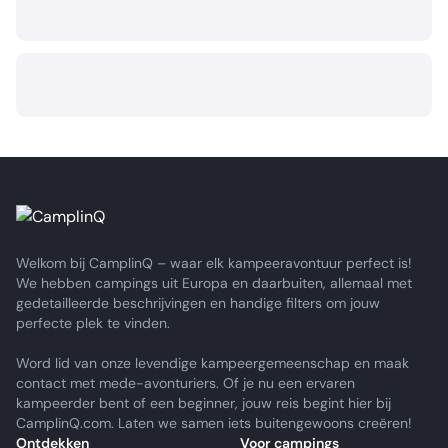
Welkom bij CamplinQ – waar elk kampeeravontuur perfect is!
We hebben campings uit Europa en daarbuiten, allemaal met
gedetailleerde beschrijvingen en handige filters om jouw
perfecte plek te vinden.
Word lid van onze levendige kampeergemeenschap en maak
contact met mede-avonturiers. Of je nu een ervaren
kampeerder bent of een beginner, jouw reis begint hier bij
CamplinQ.com. Laten we samen iets buitengewoons creëren!
Ontdekken
Voor campings