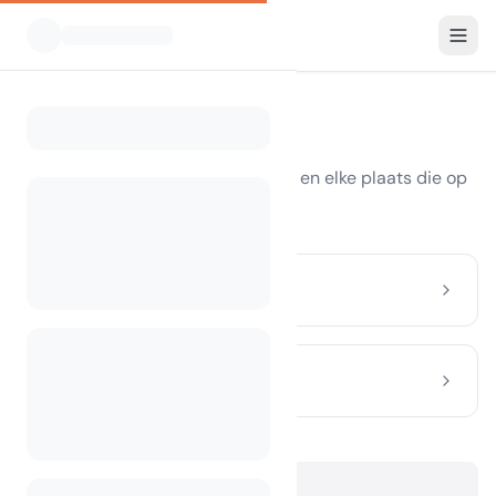
Sitemap
Blader door elke camping, elk land en elke plaats die op
CamplinQ staat vermeld.
Alle landen
Alle plaatsen