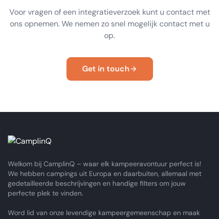
Voor vragen of een integratieverzoek kunt u contact met
ons opnemen. We nemen zo snel mogelijk contact met u
op.
Get in touch
Welkom bij CamplinQ – waar elk kampeeravontuur perfect is!
We hebben campings uit Europa en daarbuiten, allemaal met
gedetailleerde beschrijvingen en handige filters om jouw
perfecte plek te vinden.
Word lid van onze levendige kampeergemeenschap en maak