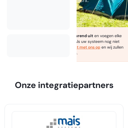
gegevensoverdracht.
We
breiden onze integraties voortdurend uit
en voegen elke
maand nieuwe CM's en PMS'en toe. Als uw systeem nog niet
vermeld staat, neem dan
neem contact met ons op
en wij zullen
het prioriteren.
Onze integratiepartners