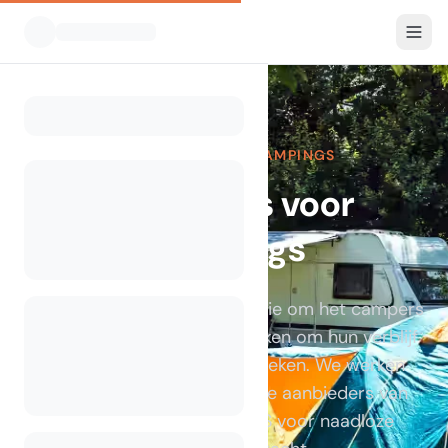
CAMPLINQ VOOR CAMPINGS
Integraties voor
campings
Bij CamplinQ is het onze missie om het campers
en gasten gemakkelijk te maken om hun verblijf
direct op ons portaal te boeken. We werken
samen met toonaangevende aanbieders van
Channel Managers en PMS voor naadloze