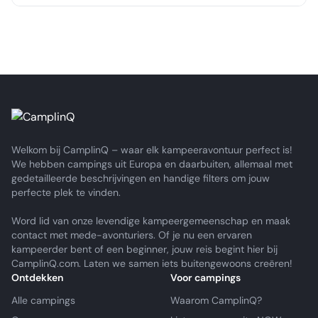
Welkom bij CamplinQ – waar elk kampeeravontuur perfect is!
We hebben campings uit Europa en daarbuiten, allemaal met
gedetailleerde beschrijvingen en handige filters om jouw
perfecte plek te vinden.
Word lid van onze levendige kampeergemeenschap en maak
contact met mede-avonturiers. Of je nu een ervaren
kampeerder bent of een beginner, jouw reis begint hier bij
CamplinQ.com. Laten we samen iets buitengewoons creëren!
Ontdekken
Voor campings
Alle campings
Waarom CamplinQ?