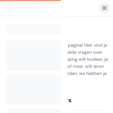
FAQ
Welkom op de CamplinQ FAQ-pagina! Hier vind je
antwoorden op de meest gestelde vragen over
ons platform. Of je nu een camping wilt boeken, je
eigen camping wilt vermelden of meer wilt leren
over de diensten die we aanbieden, we hebben je
gedekt.
FAQ voor kampeerders