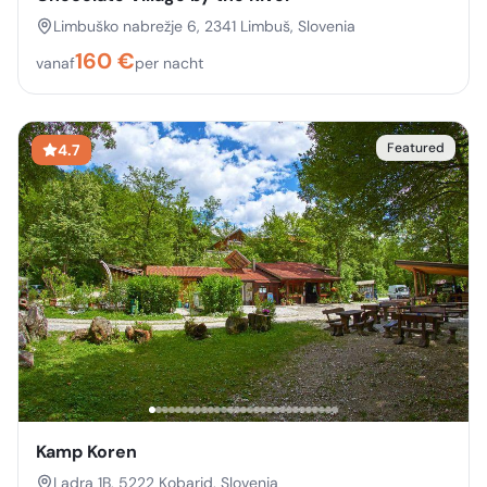
Limbuško nabrežje 6, 2341 Limbuš, Slovenia
160
€
vanaf
per nacht
Featured
4.7
Kamp Koren
Ladra 1B, 5222 Kobarid, Slovenia