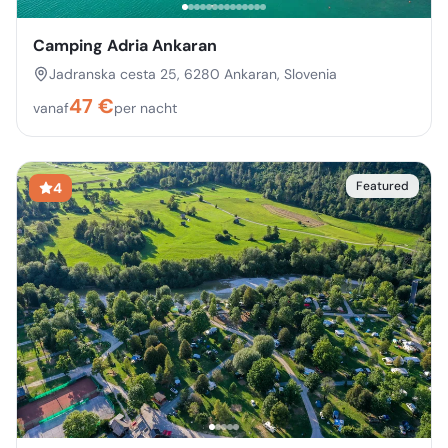
Camping Adria Ankaran
Jadranska cesta 25, 6280 Ankaran, Slovenia
47
€
vanaf
per nacht
Featured
4