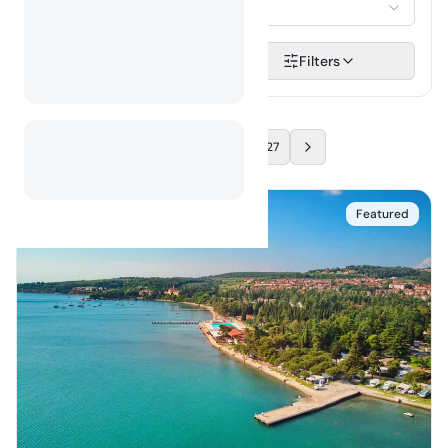
Selecteer...
Zoeken
Filters
…
1
2
27
Featured
4