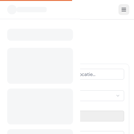
Alle Campings
Slovenië
Home
Camping Slovenië
238 campings gevonden
ACCOMMODATIETYPE
Selecteer accommodatie
REISPERIODE
Selecteer datum
GASTEN