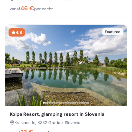
46
€
vanaf
per nacht
Featured
4.8
Kolpa Resort, glamping resort in Slovenia
Krasinec 1c, 8332 Gradac, Slovenia
23
€