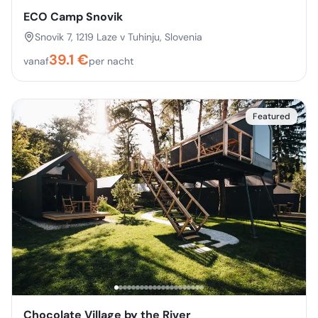
ECO Camp Snovik
Snovik 7, 1219 Laze v Tuhinju, Slovenia
39.1
€
vanaf
per nacht
Featured
Chocolate Village by the River