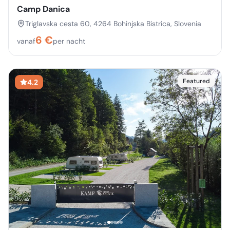
Camp Danica
Triglavska cesta 60, 4264 Bohinjska Bistrica, Slovenia
6
€
vanaf
per nacht
Featured
4.2