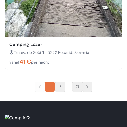
Camping Lazar
Trnovo ob Soči 1b, 5222 Kobarid, Slovenia
41
€
vanaf
per nacht
…
1
2
27