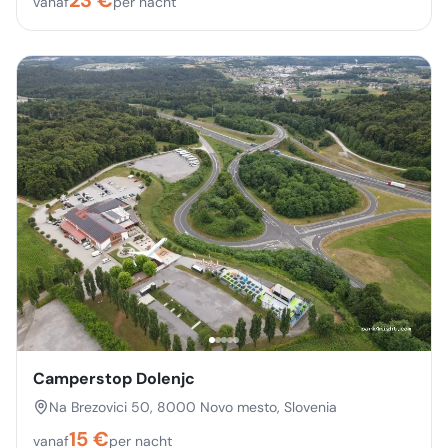
vanaf
per nacht
Camperstop Dolenjc
Na Brezovici 50, 8000 Novo mesto, Slovenia
15
€
vanaf
per nacht