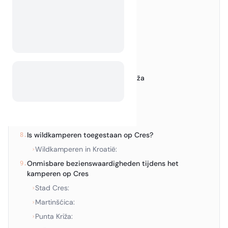
Topcampings op Cres
3.
Verken de stad Cres
4.
Topcampings in Cres
›
Ontspan in Martinšćica
5.
Topcampings in Martinšćica
›
Beleef de wildernis van Punta Križa
6.
Topcampings in Punta Križa
›
Ontdek de charme van Beli
7.
Topcampings in Beli
›
Is wildkamperen toegestaan op Cres?
8.
Wildkamperen in Kroatië:
›
Onmisbare bezienswaardigheden tijdens het
9.
kamperen op Cres
Stad Cres:
›
Martinšćica:
›
Punta Križa:
›