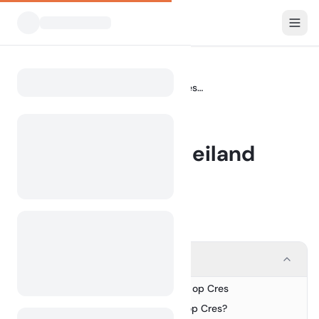
Blog
Kamperen op het eiland Cres, Kroatië
Home
BLOG
Kamperen op het eiland
Cres, Kroatië
2 July 2024
Contents
Ontdek de magie van kamperen op Cres
1.
Waarom kiezen voor kamperen op Cres?
2.