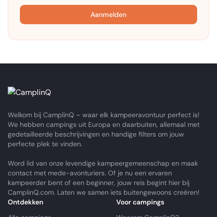
Aanmelden
Welkom bij CamplinQ – waar elk kampeeravontuur perfect is!
We hebben campings uit Europa en daarbuiten, allemaal met
gedetailleerde beschrijvingen en handige filters om jouw
perfecte plek te vinden.
Word lid van onze levendige kampeergemeenschap en maak
contact met mede-avonturiers. Of je nu een ervaren
kampeerder bent of een beginner, jouw reis begint hier bij
CamplinQ.com. Laten we samen iets buitengewoons creëren!
Ontdekken
Voor campings