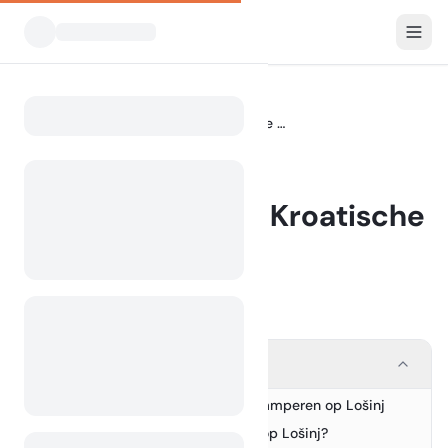
Blog
Kamperen op het Kroatische eiland Lošinj
Home
BLOG
Kamperen op het Kroatische
eiland Lošinj
17 July 2024
Contents
Ontdek de unieke charme van kamperen op Lošinj
1.
Waarom kiezen voor kamperen op Lošinj?
2.