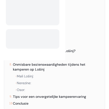
Topcampings op Lošinj
3.
Verken Mali Lošinj
4.
Beste campings in Mali Lošinj
›
Ontspan in Nerezine
5.
Beste campings in Nerezine
›
Ontdek de rust van Osor
6.
Beste campings in Osor
›
Is wildkamperen toegestaan op Lošinj?
7.
Wildkamperen in Kroatië:
›
Onmisbare bezienswaardigheden tijdens het
8.
kamperen op Lošinj
Mali Lošinj:
›
Nerezine:
›
Osor:
›
Tips voor een onvergetelijke kampeerervaring
9.
Conclusie
10.