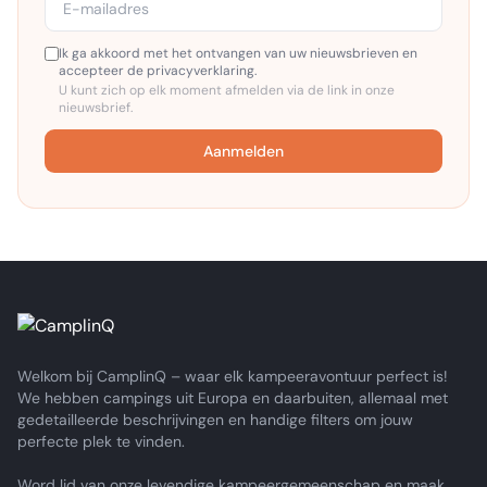
Ik ga akkoord met het ontvangen van uw nieuwsbrieven en
accepteer de privacyverklaring.
U kunt zich op elk moment afmelden via de link in onze
nieuwsbrief.
Aanmelden
Welkom bij CamplinQ – waar elk kampeeravontuur perfect is!
We hebben campings uit Europa en daarbuiten, allemaal met
gedetailleerde beschrijvingen en handige filters om jouw
perfecte plek te vinden.
Word lid van onze levendige kampeergemeenschap en maak