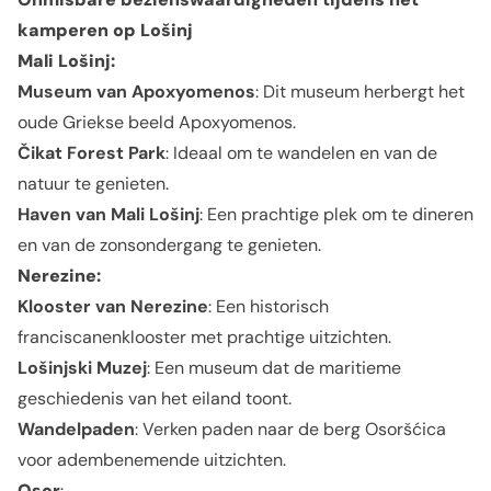
kamperen op Lošinj
Mali Lošinj
:
Museum van Apoxyomenos
: Dit museum herbergt het
oude Griekse beeld Apoxyomenos.
Čikat Forest Park
: Ideaal om te wandelen en van de
natuur te genieten.
Haven van Mali Lošinj
: Een prachtige plek om te dineren
en van de zonsondergang te genieten.
Nerezine
:
Klooster van Nerezine
: Een historisch
franciscanenklooster met prachtige uitzichten.
Lošinjski Muzej
: Een museum dat de maritieme
geschiedenis van het eiland toont.
Wandelpaden
: Verken paden naar de berg Osoršćica
voor adembenemende uitzichten.
Osor
: