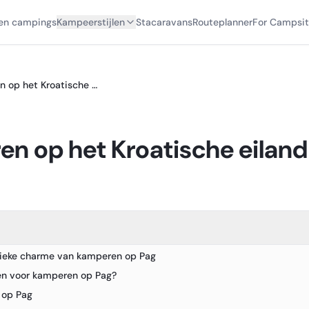
en campings
Kampeerstijlen
Stacaravans
Routeplanner
For Campsit
Kamperen op het Kroatische eiland Pag
n op het Kroatische eiland
ieke charme van kamperen op Pag
n voor kamperen op Pag?
 op Pag