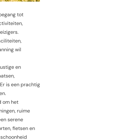
toegang tot
tiviteiten,
izigers.
iliteiten,
anning wil
rustige en
aatsen,
r is een prachtig
en.
d om het
ningen, ruime
 een serene
rten, fietsen en
e schoonheid