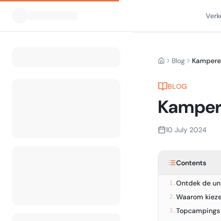
Verk
Blog
Home
BLOG
Kampere
10 July 2024
Contents
Ontdek de un
1.
Waarom kieze
2.
Topcampings
3.