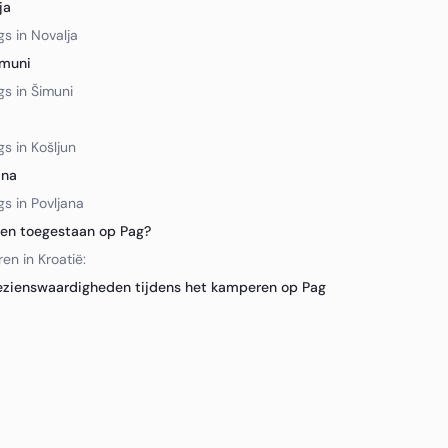
ja
s in Novalja
imuni
s in Šimuni
s in Košljun
ana
s in Povljana
ren toegestaan op Pag?
n in Kroatië:
zienswaardigheden tijdens het kamperen op Pag