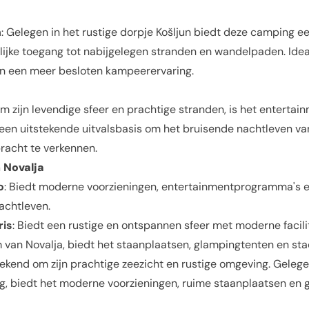
n
: Gelegen in het rustige dorpje Košljun biedt deze camping 
lijke toegang tot nabijgelegen stranden en wandelpaden. Idea
an een meer besloten kampeerervaring.
m zijn levendige sfeer en prachtige stranden, is het enterta
s een uitstekende uitvalsbasis om het bruisende nachtleven van
racht te verkennen.
n
Novalja
o
: Biedt moderne voorzieningen, entertainmentprogramma's e
achtleven.
ris
: Biedt een rustige en ontspannen sfeer met moderne facili
 van Novalja, biedt het staanplaatsen, glampingtenten en sta
Bekend om zijn prachtige zeezicht en rustige omgeving. Geleg
g, biedt het moderne voorzieningen, ruime staanplaatsen en 