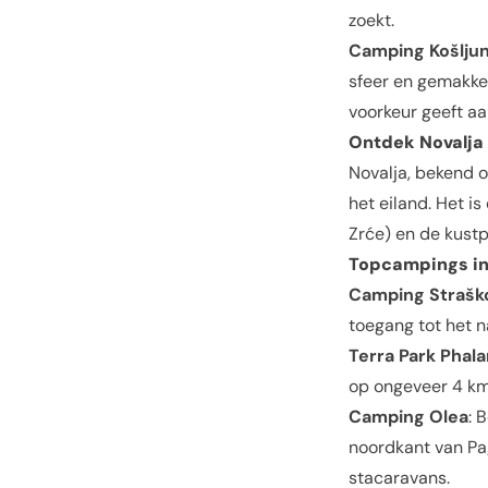
zoekt.
Camping Košlju
sfeer en gemakke
voorkeur geeft a
Ontdek
Novalja
Novalja, bekend o
het eiland. Het i
Zrće) en de kustp
Topcampings i
Camping Strašk
toegang tot het n
Terra Park Phala
op ongeveer 4 km
Camping Olea
: 
noordkant van Pa
stacaravans.