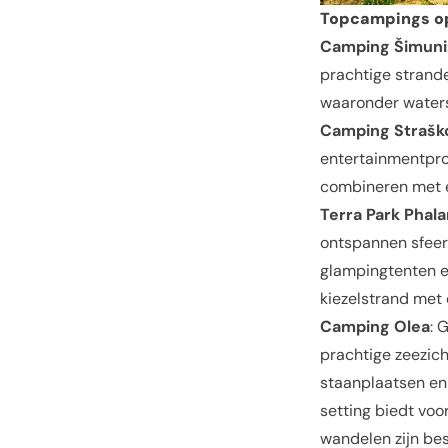
Topcampings o
Camping Šimuni
prachtige strande
waaronder watersp
Camping Strašk
entertainmentprog
combineren met e
Terra Park Phala
ontspannen sfeer
glampingtenten e
kiezelstrand met
Camping Olea
: 
prachtige zeezic
staanplaatsen en 
setting biedt voo
wandelen zijn bes