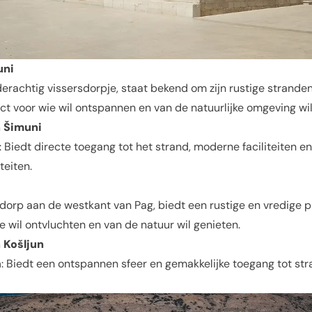
uni
derachtig vissersdorpje, staat bekend om zijn rustige strand
fect voor wie wil ontspannen en van de natuurlijke omgeving wil
 Šimuni
: Biedt directe toegang tot het strand, moderne faciliteiten e
teiten.
n dorp aan de westkant van Pag, biedt een rustige en vredige pl
e wil ontvluchten en van de natuur wil genieten.
 Košljun
n
: Biedt een ontspannen sfeer en gemakkelijke toegang tot st