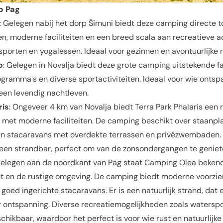
p Pag
: Gelegen nabij het dorp Šimuni biedt deze camping directe 
n, moderne faciliteiten en een breed scala aan recreatieve ac
orten en yogalessen. Ideaal voor gezinnen en avontuurlijke re
o
: Gelegen in Novalja biedt deze grote camping uitstekende fac
ramma's en diverse sportactiviteiten. Ideaal voor wie ontsp
en levendig nachtleven.
ris
: Ongeveer 4 km van Novalja biedt Terra Park Phalaris een 
 met moderne faciliteiten. De camping beschikt over staanpl
n stacaravans met overdekte terrassen en privézwembaden. E
 een strandbar, perfect om van de zonsondergangen te geniet
Gelegen aan de noordkant van Pag staat Camping Olea beken
ht en de rustige omgeving. De camping biedt moderne voorzie
goed ingerichte stacaravans. Er is een natuurlijk strand, dat
r ontspanning. Diverse recreatiemogelijkheden zoals waterspo
chikbaar, waardoor het perfect is voor wie rust en natuurlijk