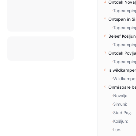
Ontdek Noval
4.
Topcamping
›
Ontspan in Š
5.
Topcamping
›
Beleef Košljun
6.
Topcamping
›
Ontdek Povlj
7.
Topcamping
›
Is wildkampe
8.
Wildkampere
›
Onmisbare be
9.
Novalja:
›
Šimuni:
›
Stad Pag:
›
Košljun:
›
Lun:
›