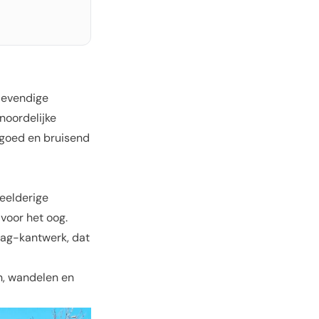
levendige
noordelijke
rfgoed en bruisend
weelderige
voor het oog.
Pag-kantwerk, dat
n, wandelen en