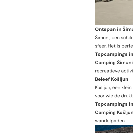
Ontspan in
Šim
Šimuni, een schil
sfeer. Het is per
Topcampings in
Camping Šimuni
recreatieve activi
Beleef Košljun
Košljun, een klei
voor wie de drukt
Topcampings in
Camping Košlju
wandelpaden.