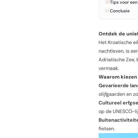
Tips voor een
10.
Conclusie
11.
Ontdek de unie
Het Kroatische e
nachtleven, is e
Adriatische Zee, 
vermaak.
Waarom kiezen
Gevarieerde la
olijfgaarden en z
Cultureel erfgo
op de UNESCO-lij
Buitenactiviteit
fietsen.