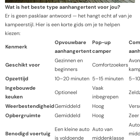
Wat is het beste type aanhangertent voor jou?
Er is geen pasklaar antwoord — het hangt echt af van je
kampeerstijl. Hier is een korte gids om je te helpen
kiezen:
Opvouwbare
Pop-up
Com
Kenmerk
aanhangertent
camper
aan
Gezinnen en
Avon
Geschikt voor
Comfortzoekers
beginners
kamp
Opzettijd
10–20 minuten
5–15 minuten
5–10
Ingebouwde
Vaak
Optioneel
Zeld
keuken
inbegrepen
Weerbestendigheid
Gemiddeld
Hoog
Vers
Opbergruimte
Gemiddeld
Hoog
Zeer
Auto
Een kleine auto
Auto van
Benodigd voertuig
midd
is voldoende
middenklasse