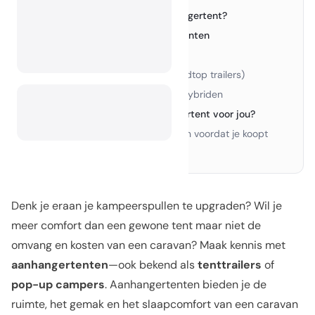
Waarom kiezen voor een aanhangertent?
2.
Belangrijkste typen aanhangertenten
3.
Klassieke vouwwagens
›
Pop-up campers (soft- of hardtop trailers)
›
Combi-trailers / Gear Trailer-hybriden
›
Wat is het beste type aanhangertent voor jou?
4.
Andere zaken om te overwegen voordat je koopt
›
Tot slot
5.
Denk je eraan je kampeerspullen te upgraden? Wil je
meer comfort dan een gewone tent maar niet de
omvang en kosten van een caravan? Maak kennis met
aanhangertenten
—ook bekend als
tenttrailers
of
pop-up campers
. Aanhangertenten bieden je de
ruimte, het gemak en het slaapcomfort van een caravan