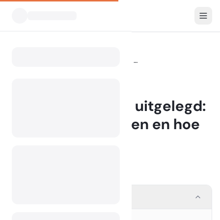
Blog
Aanhangertenten uitgelegd: soorten, kenmerken en hoe je de juiste kiest
Home
BLOG
Aanhangertenten uitgelegd:
soorten, kenmerken en hoe
je de juiste kiest
22 May 2025
Contents
Wat is een aanhangertent?
1.