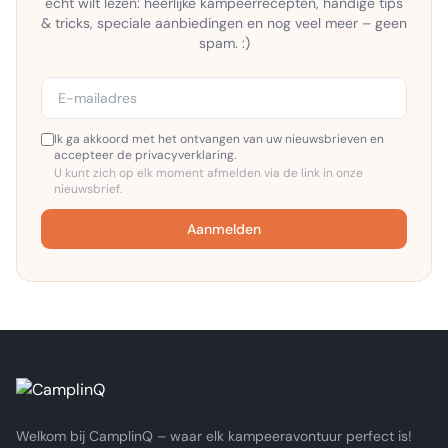
echt wilt lezen: heerlijke kampeerrecepten, handige tips
& tricks, speciale aanbiedingen en nog veel meer – geen
spam. :)
Ik ga akkoord met het ontvangen van uw nieuwsbrieven en
accepteer de privacyverklaring.
U kunt zich op elk moment afmelden via de link in onze
nieuwsbrief.
Aanmelden
Welkom bij CamplinQ – waar elk kampeeravontuur perfect is!