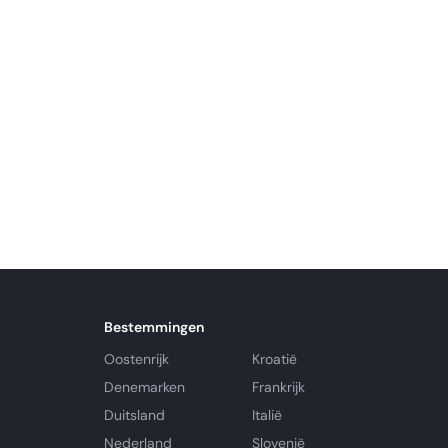
Bestemmingen
Oostenrijk
Kroatië
Denemarken
Frankrijk
Duitsland
Italië
Nederland
Slovenië