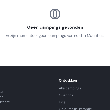
Geen campings gevonden
Er zijn momenteel geen campings vermeld in Mauritius.
Ontdekken
Alle campings
s!
Over ons
et
erfecte
FAQ
Geld-terug-garantie