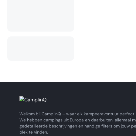
Welkom bij CamplinQ – waar elk kampeeravontuur perfect i
We hebben campings uit Europa en daarbuiten, allemaal m
gedetailleerde beschrijvingen en handige filters om jouw p
plek te vinden.