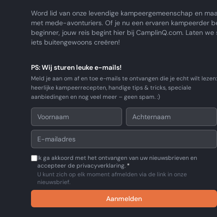
Word lid van onze levendige kampeergemeenschap en maa
met mede-avonturiers. Of je nu een ervaren kampeerder b
beginner, jouw reis begint hier bij CamplinQ.com. Laten w
iets buitengewoons creëren!
PS: Wij sturen leuke e-mails!
Meld je aan om af en toe e-mails te ontvangen die je echt wilt lezen:
heerlijke kampeerrecepten, handige tips & tricks, speciale
aanbiedingen en nog veel meer – geen spam. :)
Ik ga akkoord met het ontvangen van uw nieuwsbrieven en
accepteer de privacyverklaring.
*
U kunt zich op elk moment afmelden via de link in onze
nieuwsbrief.
Aanmelden