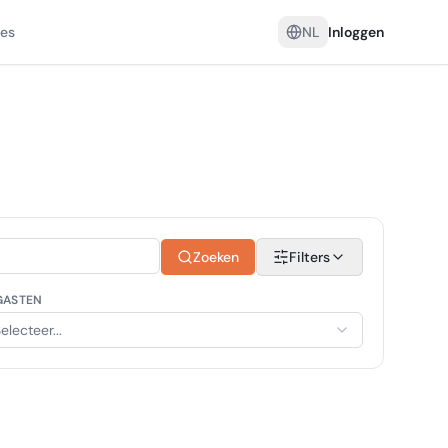
es
NL
Inloggen
Zoeken
Filters
GASTEN
electeer...