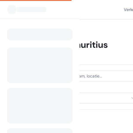
Verk
Alle Campings
Mauritius
Home
Camping Mauritius
0 campings gevonden
ACCOMMODATIETYPE
Selecteer accommodatie