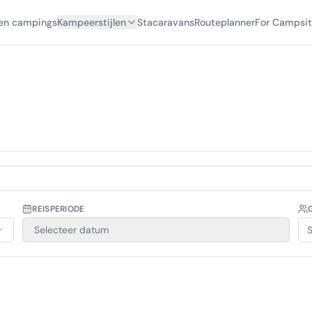
en campings
Kampeerstijlen
Stacaravans
Routeplanner
For Campsit
REISPERIODE
Selecteer datum
S