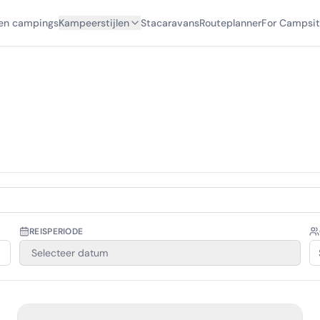
en campings
Kampeerstijlen
Stacaravans
Routeplanner
For Campsit
REISPERIODE
Selecteer datum