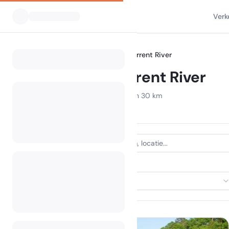
Verk
Alle Campings
Missouri
Current River
Home
Camping Current River
Campings binnen een straal van 30 km
9 campings gevonden
ACCOMMODATIETYPE
Selecteer accommodatie