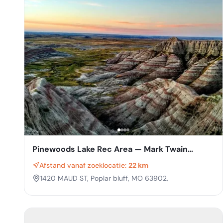
Pinewoods Lake Rec Area — Mark Twain
National Forest
Afstand vanaf zoeklocatie:
22 km
1420 MAUD ST, Poplar bluff, MO 63902,