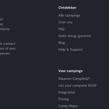
Ontdekken
Alle campings
s!
Over ons
et
erfecte
FAQ
Geld-terug-garantie
Blog
k contact
ent of een
Help & Support
e samen
Voor campings
Waarom CamplinQ?
List your campsite NOW
Integraties
Pricing
Camp Maps