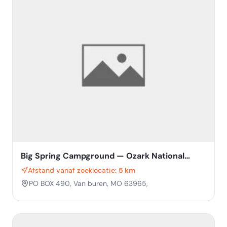
Big Spring Campground — Ozark National
Scenic Riverway
Afstand vanaf zoeklocatie:
5 km
PO BOX 490, Van buren, MO 63965,