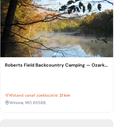
Roberts Field Backcountry Camping — Ozark
National Scenic Riverway
Afstand vanaf zoeklocatie:
21 km
Winona, MO 65588,