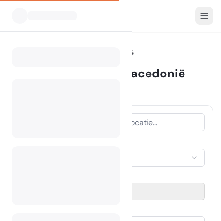
Alle Campings
Noord-Macedonië
Home
Camping Noord-Macedonië
2 campings gevonden
ACCOMMODATIETYPE
Selecteer accommodatie
REISPERIODE
Selecteer datum
GASTEN