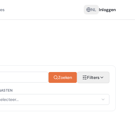
es
NL
Inloggen
Zoeken
Filters
GASTEN
electeer...