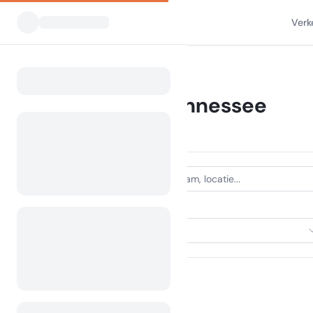
Verk
Alle Campings
Tennessee
Home
Camping Tennessee
386 campings gevonden
ACCOMMODATIETYPE
Selecteer accommodatie