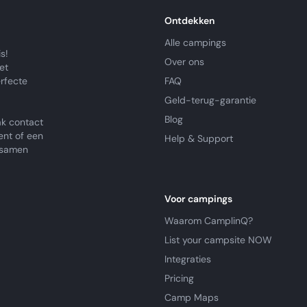
Ontdekken
Alle campings
s!
Over ons
et
erfecte
FAQ
Geld-terug-garantie
Blog
k contact
ent of een
Help & Support
e samen
Voor campings
Waarom CamplinQ?
List your campsite NOW
Integraties
Pricing
Camp Maps