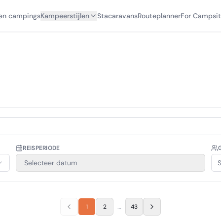
en campings
Kampeerstijlen
Stacaravans
Routeplanner
For Campsit
REISPERIODE
Selecteer datum
S
…
1
2
43