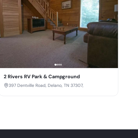
2 Rivers RV Park & Campground
397 Dentville Road, Delano, TN 37307,