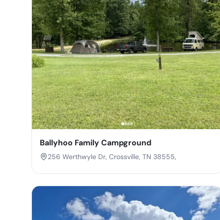
Ballyhoo Family Campground
256 Werthwyle Dr, Crossville, TN 38555,