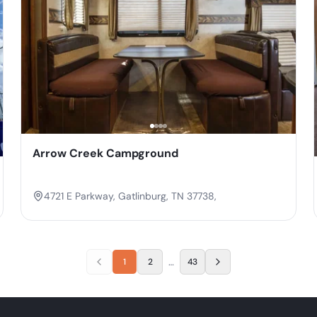
Arrow Creek Campground
4721 E Parkway, Gatlinburg, TN 37738,
…
1
2
43