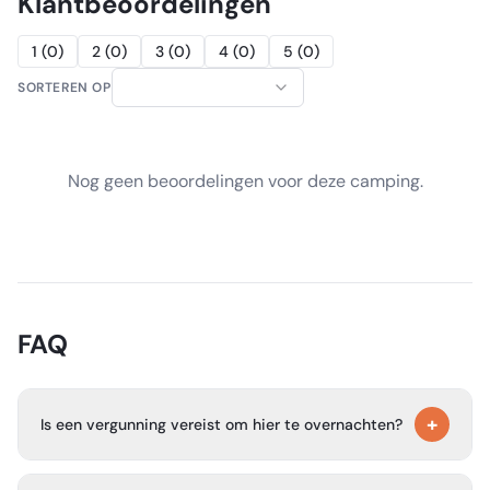
Klantbeoordelingen
1
(
0
)
2
(
0
)
3
(
0
)
4
(
0
)
5
(
0
)
SORTEREN OP
Nog geen beoordelingen voor deze camping.
FAQ
+
Is een vergunning vereist om hier te overnachten?
Ja. Voor alle overnachtingen in de backcountry van