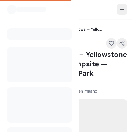
Alle Campings
0D1 – Fairy Meadows – Yellowstone NP Back Country Campsite — Yellowstone National Park
Home
0D1 – Fairy Meadows – Yellowstone
NP Back Country Campsite —
Yellowstone National Park
WY
100
+
weergaven in de afgelopen maand