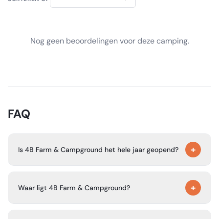
Nog geen beoordelingen voor deze camping.
FAQ
+
Is 4B Farm & Campground het hele jaar geopend?
Ja. De camping geeft aan dat deze het hele jaar geopend
+
is.
Waar ligt 4B Farm & Campground?
Het ligt naast het Uwharrie National Forest en in het