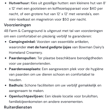
Hutverhuur:
Kies uit gezellige hutten: een kleinere hut van 8’
x 12’ met een gootsteen en koffiezetapparaat voor $40 per
nacht, of een grotere hut van 12’ x 12’ met veranda's, een
mini-koelkast en magnetron voor $50 per nacht.
Voorzieningen
4B Farm & Campground is uitgerust met tal van voorzieningen
om een comfortabel en plezierig verblijf te garanderen:
Campingwinkel:
Voorzien van essentiële artikelen,
waaronder
met de hand gedipte ijsjes
van Bowman Dairy’s
Homeland Creamery.
Paardenspullen:
Ter plaatse beschikbare benodigdheden
voor uw paardenvrienden.
Paardenwasplaats:
Een aangewezen plek voor de hygiëne
van paarden om uw dieren schoon en comfortabel te
houden.
Badhuis:
Schone faciliteiten om uw verblijf gemakkelijk en
aangenaam te maken.
Openluchtpaviljoen:
Een ideale locatie voor bruiloften,
familiebijeenkomsten en andere evenementen.
Ruiterdiensten