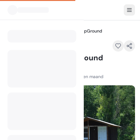
Alle Campings
4B Farm and CampGround
Home
4B Farm and CampGround
NC
100
+
weergaven in de afgelopen maand