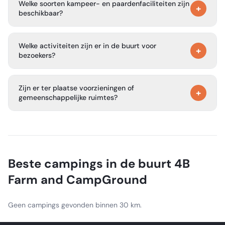
Welke soorten kampeer- en paardenfaciliteiten zijn
recreatiegebied Badin Lake.
+
beschikbaar?
Voorzieningen zijn onder andere kampeerplaatsen met 30
Welke activiteiten zijn er in de buurt voor
ampère elektriciteit, primitieve kampeerplaatsen,
+
bezoekers?
paardenstallen, paardenweides, twee round pens, een
paardenwasplaats, paardenstalling en verhuur van
De camping is een goede uitvalsbasis voor trailrijden, en
hutten.
Zijn er ter plaatse voorzieningen of
de nabijgelegen recreatiegebieden Uwharrie en Badin
+
gemeenschappelijke ruimtes?
Lake bieden ook wandelen, fietsen, 4x4-rijden, varen,
kajakken, kanoën en andere watersporten.
Ja. De camping heeft een campingwinkel,
paardenbenodigdheden, koude dranken, handgeschept
ijs en een openluchtpaviljoen voor bruiloften, recepties,
familiereünies, feesten en dagactiviteiten.
Beste campings in de buurt
4B
Farm and CampGround
Geen campings gevonden binnen 30 km.