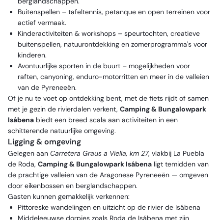
berglandschappen.
Buitenspellen – tafeltennis, petanque en open terreinen voor
actief vermaak.
Kinderactiviteiten & workshops – speurtochten, creatieve
buitenspellen, natuurontdekking en zomerprogramma's voor
kinderen.
Avontuurlijke sporten in de buurt – mogelijkheden voor
raften, canyoning, enduro-motorritten en meer in de valleien
van de Pyreneeën.
Of je nu te voet op ontdekking bent, met de fiets rijdt of samen
met je gezin de rivierdalen verkent,
Camping & Bungalowpark
Isábena
biedt een breed scala aan activiteiten in een
schitterende natuurlijke omgeving.
Ligging & omgeving
Gelegen aan
Carretera Graus a Viella, km 27
, vlakbij
La Puebla
de Roda
,
Camping & Bungalowpark Isábena
ligt temidden van
de prachtige valleien van de Aragonese Pyreneeën — omgeven
door eikenbossen en berglandschappen.
Gasten kunnen gemakkelijk verkennen:
Pittoreske wandelingen en uitzicht op de rivier de Isábena
Middeleeuwse dorpjes zoals Roda de Isábena met zijn