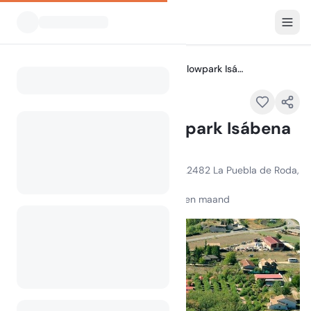
Alle Campings
Camping & Bungalowpark Isábena
Home
Camping & Bungalowpark Isábena
Uitgelicht
Ctra. Graus-Viella, Puebla R, km 27, 22482 La Puebla de Roda,
Spain
100
+
weergaven in de afgelopen maand