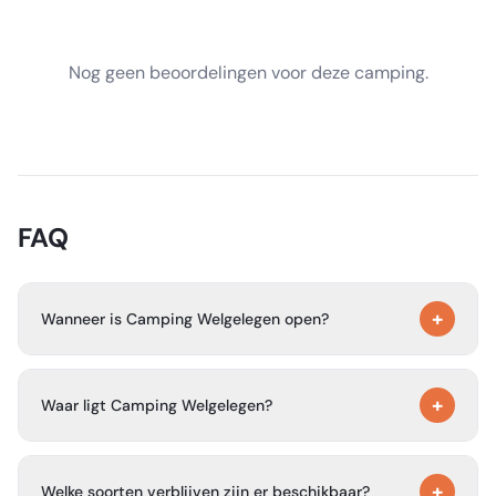
Nog geen beoordelingen voor deze camping.
FAQ
+
Wanneer is Camping Welgelegen open?
De camping en B&B zijn geopend van 15 maart tot 31
+
oktober.
Waar ligt Camping Welgelegen?
Het ligt in Workum, Friesland, aan Lange Leane 11, 8711 HK
+
Workum, in een groene omgeving vlak bij het IJsselmeer.
Welke soorten verblijven zijn er beschikbaar?