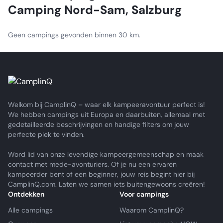
Camping Nord-Sam, Salzburg
Geen campings gevonden binnen 30 km.
Welkom bij CamplinQ – waar elk kampeeravontuur perfect is!
We hebben campings uit Europa en daarbuiten, allemaal met
gedetailleerde beschrijvingen en handige filters om jouw
perfecte plek te vinden.
Word lid van onze levendige kampeergemeenschap en maak
contact met mede-avonturiers. Of je nu een ervaren
kampeerder bent of een beginner, jouw reis begint hier bij
CamplinQ.com. Laten we samen iets buitengewoons creëren!
Ontdekken
Voor campings
Alle campings
Waarom CamplinQ?