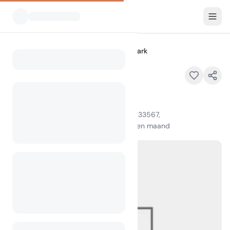
Alle Campings
Edward Medard Park
Home
Edward Medard Park
6140 Turkey Creek Rd., Plant City, FL 33567,
100
+
weergaven in de afgelopen maand