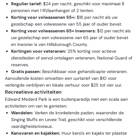
Regulier tarief:
$24 per nacht, geschikt voor maximaal 8
personen met 1 RV/aanhanger of 2 tenten.
Korting voor volwassenen 55+:
$18 per nacht als uw
gezelschap een volwassene van 55 jaar of ouder bevat.
Korting voor volwassenen 65+ inwoners:
$12 per nacht als
uw gezelschap een volwassene van 65 jaar of ouder bevat
en inwoner is van Hillsborough County.
Kortingen voor veteranen:
25% korting voor actieve
dienstleden of eervol ontslagen veteranen, National Guard of
reserves.
Gratis passen:
Beschikbaar voor gehandicapte veteranen.
Aanvullende kosten omvatten een uurtarief van $10 voor
verlengde verblijven en lokale verhuur voor $25 tot vier uur.
Recreatieve activiteiten
Edward Medard Park is een buitenparadijs met een scala aan
activiteiten om van te genieten:
Wandelen:
Verken de kronkelende paden, waaronder de
Singing Bluffs en Levee Trail, geschikt voor verschillende
vaardigheidsniveaus.
Kanovaren en kajakken:
Huur kano's en kajaks ter plaatse