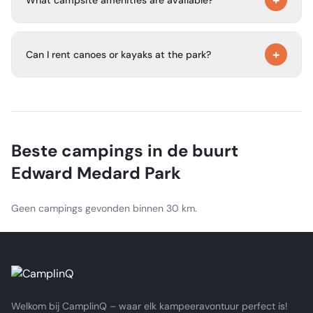
+
All campsites have a picnic table, electricity, a fire ring,
+
and water. Public restrooms with showers and an RV
Can I rent canoes or kayaks at the park?
dump station are also available.
Yes. Canoes and kayaks can be rented on site at the
park’s entry station.
Beste campings in de buurt
Edward Medard Park
Geen campings gevonden binnen 30 km.
Welkom bij CamplinQ – waar elk kampeeravontuur perfect is!