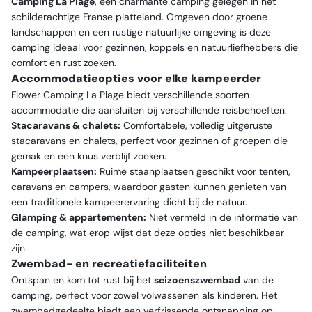
Camping La Plage
, een charmante camping gelegen in het
schilderachtige Franse platteland. Omgeven door groene
landschappen en een rustige natuurlijke omgeving is deze
camping ideaal voor gezinnen, koppels en natuurliefhebbers die
comfort en rust zoeken.
Accommodatieopties voor elke kampeerder
Flower Camping La Plage biedt verschillende soorten
accommodatie die aansluiten bij verschillende reisbehoeften:
Stacaravans & chalets:
Comfortabele, volledig uitgeruste
stacaravans en chalets, perfect voor gezinnen of groepen die
gemak en een knus verblijf zoeken.
Kampeerplaatsen:
Ruime staanplaatsen geschikt voor tenten,
caravans en campers, waardoor gasten kunnen genieten van
een traditionele kampeerervaring dicht bij de natuur.
Glamping & appartementen:
Niet vermeld in de informatie van
de camping, wat erop wijst dat deze opties niet beschikbaar
zijn.
Zwembad- en recreatiefaciliteiten
Ontspan en kom tot rust bij het
seizoenszwembad
van de
camping, perfect voor zowel volwassenen als kinderen. Het
zwembadgedeelte biedt een verfrissende ontsnapping op