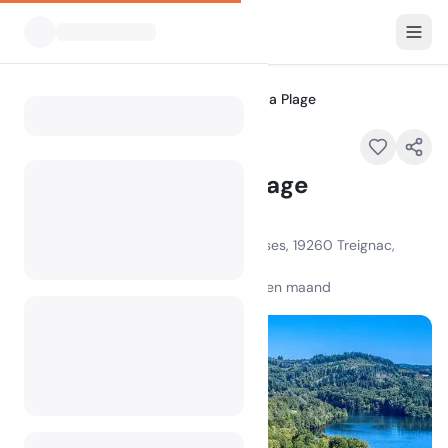
Alle Campings
Flower Camping La Plage
Home
Flower Camping La Plage
Uitgelicht
27 Route de Guéret Lac des Bariousses, 19260 Treignac,
France
100
+
weergaven in de afgelopen maand