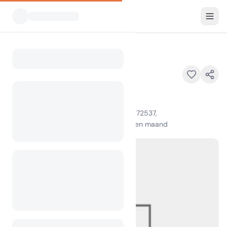
Alle Campings
Gamaliel
Home
Gamaliel
53 Gamaliel Park Point, Gamaliel, AR 72537,
100
+
weergaven in de afgelopen maand