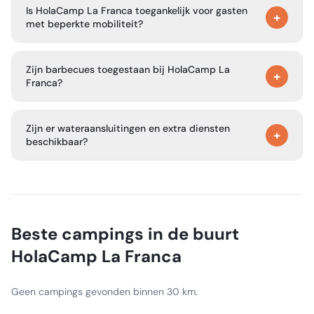
Is HolaCamp La Franca toegankelijk voor gasten
verse producten, boodschappen en strandartikelen voor
+
met beperkte mobiliteit?
uw verblijf.
De camping heeft een toegankelijke badkamer in het
Zijn barbecues toegestaan bij HolaCamp La
sanitaire blok, maar biedt momenteel geen aangepaste
+
Franca?
accommodaties.
Gasten mogen hun eigen houtskoolbarbecues
Zijn er wateraansluitingen en extra diensten
meenemen, mits er geen brandgevaar is. Beperkingen
+
beschikbaar?
kunnen gelden in de zomer afhankelijk van lokale
regelgeving.
Er zijn geen directe wateraansluitingen op de
staanplaatsen, maar er zijn waterpunten in de buurt. De
camping biedt ook wasfaciliteiten, maar verhuurt geen
koelkasten en heeft geen geldautomaat.
Beste campings in de buurt
HolaCamp La Franca
Geen campings gevonden binnen 30 km.