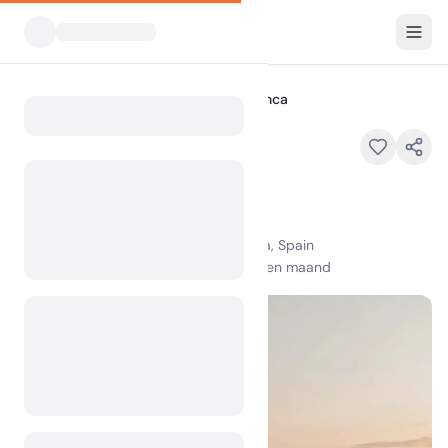
Alle Campings
HolaCamp La Franca
Home
HolaCamp La Franca
Uitgelicht
La Franca Beach, 33590 Ribadedeva, Spain
100
+
weergaven in de afgelopen maand