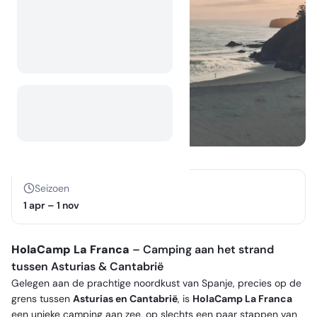
Seizoen
1 apr
–
1 nov
HolaCamp La Franca
– Camping aan het strand
tussen Asturias & Cantabrië
Gelegen aan de prachtige noordkust van Spanje, precies op de
grens tussen
Asturias en Cantabrië
, is
HolaCamp La Franca
een unieke camping aan zee, op slechts een paar stappen van