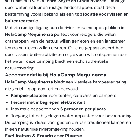
samenkomen van de
Ebro, Segre en Cinca rivieren
. Omringd
door water, natuur en rustige landschappen, staat deze
bestemming vooral bekend als een
top locatie voor vissen en
buitenrecreatie
.
Met zijn rustige ligging aan de rivier en ruime open plekken is
HolaCamp Mequinenza
perfect voor reizigers die willen
ontsnappen, van de natuur willen genieten en een langzamer
tempo van leven willen ervaren. Of je nu gepassioneerd bent
door vissen, buitenactiviteiten of gewoon wilt ontspannen aan
het water, deze camping biedt een echt authentieke
natuurervaring.
Accommodatie bij
HolaCamp Mequinenza
HolaCamp Mequinenza
biedt een klassieke kampeerervaring
die gericht is op comfort en eenvoud:
Kampeerplaatsen
voor tenten, caravans en campers
Perceel met
inbegrepen elektriciteit
Maximale capaciteit van
6 personen per plaats
Toegang tot nabijgelegen watertappunten voor bevoorrading
De camping is ideaal voor gasten die van traditioneel kamperen
in een natuurlijke rivieromgeving houden.
Faciliteiten & Ervaring ter Plaatse