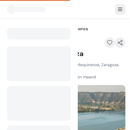
Alle Campings
HolaCamp Mequinenza
Home
HolaCamp Mequinenza
Carretera Fraga, s/n, Km. 314 50170 Mequinenza, Zaragoza,
Spain
100
+
weergaven in de afgelopen maand