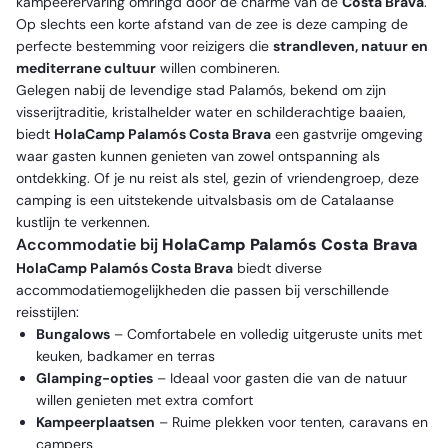
kampeerervaring omringd door de charme van de
Costa Brava
.
Op slechts een korte afstand van de zee is deze camping de
perfecte bestemming voor reizigers die
strandleven, natuur en
mediterrane cultuur
willen combineren.
Gelegen nabij de levendige stad Palamós, bekend om zijn
visserijtraditie, kristalhelder water en schilderachtige baaien,
biedt
HolaCamp Palamós Costa Brava
een gastvrije omgeving
waar gasten kunnen genieten van zowel ontspanning als
ontdekking. Of je nu reist als stel, gezin of vriendengroep, deze
camping is een uitstekende uitvalsbasis om de Catalaanse
kustlijn te verkennen.
Accommodatie bij
HolaCamp Palamós Costa Brava
HolaCamp Palamós Costa Brava
biedt diverse
accommodatiemogelijkheden die passen bij verschillende
reisstijlen:
Bungalows
– Comfortabele en volledig uitgeruste units met
keuken, badkamer en terras
Glamping-opties
– Ideaal voor gasten die van de natuur
willen genieten met extra comfort
Kampeerplaatsen
– Ruime plekken voor tenten, caravans en
campers