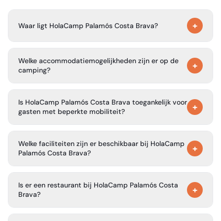
+
Waar ligt HolaCamp Palamós Costa Brava?
HolaCamp Palamós Costa Brava ligt vlakbij de stad
Welke accommodatiemogelijkheden zijn er op de
Palamós aan de Costa Brava, een van de populairste
+
camping?
kustbestemmingen in Catalonië, Spanje.
Gasten kunnen kiezen uit bungalows, glamping-opties en
Is HolaCamp Palamós Costa Brava toegankelijk voor
kampeerplaatsen voor tenten, caravans en campers.
+
gasten met beperkte mobiliteit?
De camping heeft een toegankelijke badkamer in het
Welke faciliteiten zijn er beschikbaar bij HolaCamp
centrale sanitaire blok, maar biedt momenteel geen
+
Palamós Costa Brava?
aangepaste accommodaties aan.
De camping biedt een zwembad, restaurant, supermarkt,
Is er een restaurant bij HolaCamp Palamós Costa
wasfaciliteiten, sanitaire blokken en toegang tot
+
Brava?
drinkwater.
Ja, de camping heeft een restaurant ter plaatse met à la