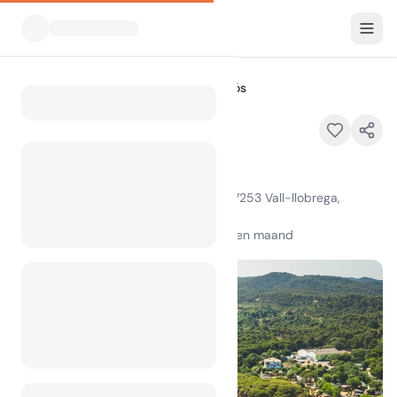
Alle Campings
HolaCamp Palamós
Home
HolaCamp Palamós
Ctra. Palamós-Palafrugell, Km 328, 17253 Vall-llobrega,
Girona, Spain
100
+
weergaven in de afgelopen maand