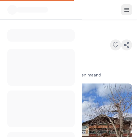
Alle Campings
Rudolf Gehring
Home
Rudolf Gehring
Engetalstraße 13, 6673 Grän
100
+
weergaven in de afgelopen maand