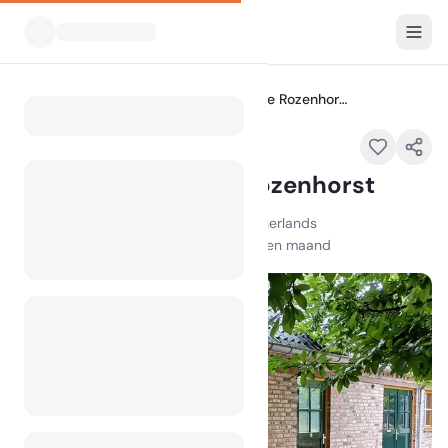
Alle Campings
Vakantieverblijf de Rozenhorst
Home
Vakantieverblijf de Rozenhorst
Hoofdstraat , 5973 ND Lottum , Netherlands
100
+
weergaven in de afgelopen maand