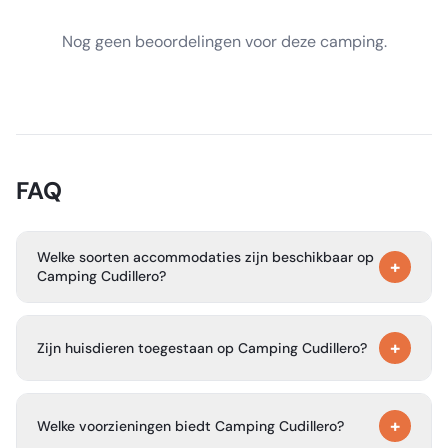
Nog geen beoordelingen voor deze camping.
FAQ
Welke soorten accommodaties zijn beschikbaar op
+
Camping Cudillero?
Gasten kunnen kiezen uit verschillende accommodaties,
+
waaronder Bell Tents, Bungalow Basic voor stellen en
Zijn huisdieren toegestaan op Camping Cudillero?
gezinnen, Cottage Tent Family en Tiny Homes.
Ja, sommige accommodaties op Camping Cudillero
+
verwelkomen huisdieren, zodat je je harige metgezellen
Welke voorzieningen biedt Camping Cudillero?
mee kunt nemen.