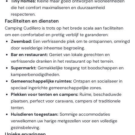
Tiny Homes:
Kleine maar goed ontworpen wooneenheden
die het comfort maximaliseren en duurzaamheid
respecteren.
Faciliteiten en diensten
Camping Cudillero is trots op het brede scala aan faciliteiten
om een comfortabel en prettig verblijf te garanderen:
Zwembad:
Een verfrissende plek om te ontspannen, omringd
door weelderige inheemse begroeiing.
Bar en restaurant:
Geniet van lokale gerechten en
verfrissende dranken in het restaurant op het terrein.
Supermarkt:
Gemakkelijke toegang tot boodschappen en
kampeerbenodigdheden.
Gemeenschappelijke ruimtes:
Ontspan en socialiseer in
speciaal ingerichte gemeenschappelijke zones.
Plekken voor tenten en campers:
Ruime, beschaduwde
plaatsen, perfect voor caravans, campers of traditionele
tenten.
Huisdieren toegestaan:
Sommige accommodaties
verwelkomen uw harige metgezellen voor een volledige
gezinsbeleving.
Unieke ervaringen