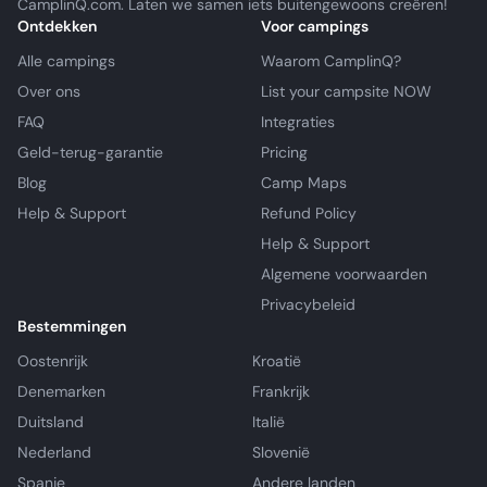
CamplinQ.com. Laten we samen iets buitengewoons creëren!
Ontdekken
Voor campings
Alle campings
Waarom CamplinQ?
Over ons
List your campsite NOW
FAQ
Integraties
Geld-terug-garantie
Pricing
Blog
Camp Maps
Help & Support
Refund Policy
Help & Support
Algemene voorwaarden
Privacybeleid
Bestemmingen
Oostenrijk
Kroatië
Denemarken
Frankrijk
Duitsland
Italië
Nederland
Slovenië
Spanje
Andere landen