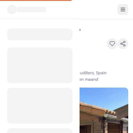
Alle Campings
Wecamp Cudillero
Home
Wecamp Cudillero
Uitgelicht
Playa del Aguilar, Km 0800, 33150 Cudillero, Spain
100
+
weergaven in de afgelopen maand