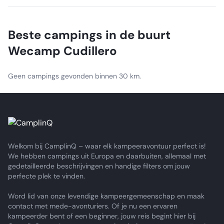
promoties die je kunt bekijken voor een bijzondere
kampeerervaring.
Beste campings in de buurt
Wecamp Cudillero
Geen campings gevonden binnen 30 km.
Welkom bij CamplinQ – waar elk kampeeravontuur perfect is!
We hebben campings uit Europa en daarbuiten, allemaal met
gedetailleerde beschrijvingen en handige filters om jouw
perfecte plek te vinden.
Word lid van onze levendige kampeergemeenschap en maak
contact met mede-avonturiers. Of je nu een ervaren
kampeerder bent of een beginner, jouw reis begint hier bij