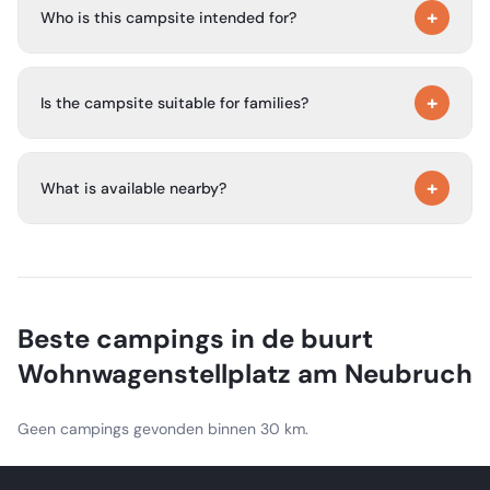
+
Germany, in a location near the city center but outside
Who is this campsite intended for?
the city center area.
It is a special place for travelers in transit, especially
+
people on commercial travel such as Sinti, Roma,
Is the campsite suitable for families?
fairground workers, itinerant small व्यवसाय traders, and
similar groups.
Yes. The site says it is ideal for families.
+
What is available nearby?
There are several shopping options within walking
distance, and public transport is very close by.
Beste campings in de buurt
Wohnwagenstellplatz am Neubruch
Geen campings gevonden binnen 30 km.