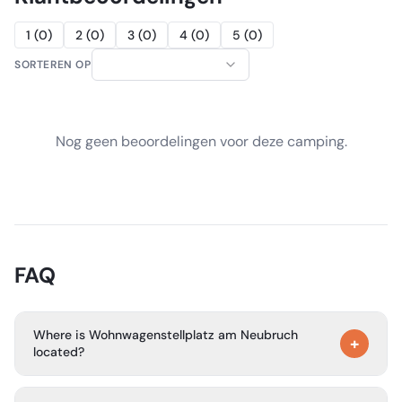
1
(
0
)
2
(
0
)
3
(
0
)
4
(
0
)
5
(
0
)
SORTEREN OP
Nog geen beoordelingen voor deze camping.
FAQ
Where is Wohnwagenstellplatz am Neubruch
+
located?
The campsite is at Am Neubruch 33 in 80997 Munich,