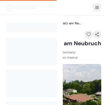
Alle Campings
Wohnwagenstellplatz am Neubruch
Home
Wohnwagenstellplatz am Neubruch
Am Neubruch 33, 80997 München, Germany
100
+
weergaven in de afgelopen maand