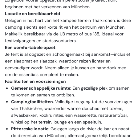
zorgeloos, vooraf opgezet kamperen zodat je direct kunt
beginnen met het verkennen van München.
Locatie en bereikbaarheid
Gelegen in het hart van het kampeerterrein Thalkirchen, is deze
camping slechts een korte rit van het centrum van München.
Makkelijk bereikbaar via de U3 metro of bus 135, ideaal voor
festivalgangers en stadsavonturiers.
Een comfortabele opzet
Je tent is al opgezet en schoongemaakt bij aankomst—inclusief
een slaapmat en slaapzak, waardoor reizen lichter en
eenvoudiger wordt. Neem alleen je kussen en handdoek mee
om de essentials compleet te maken.
Faciliteiten en voorzieningen
Gemeenschappelijke ruimte
: Een gezellige plek om samen
te komen en samen te ontbijten.
Campingfaciliteiten
: Volledige toegang tot de voorzieningen
van Thalkirchen, waaronder warme douches met tokens,
afwasbakken, kookruimtes, een wasserette, restaurant/bar,
winkel op het terrein, lounge en een speeltuin.
Pittoreske locatie
: Gelegen langs de rivier de Isar en naast
de dierentuin van München, allemaal gemakkelijk bereikbaar